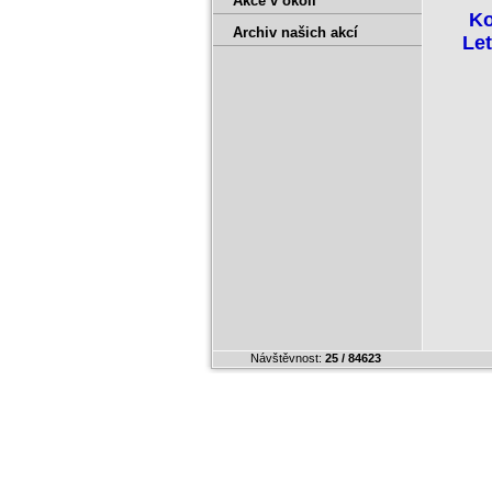
Akce v okolí
Ko
Archiv našich akcí
Let
Návštěvnost:
25 / 84623