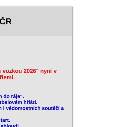
 ČR
 vozkou 2026" nyní v
fiemi.
 do ráje".
balovém hřišti.
h i vědomostních soutěží a
tart.
ezabloudí.