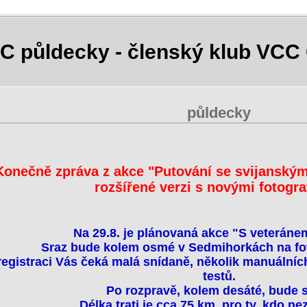
C půldecky - členský klub VCC
půldecky
Konečně zpráva z akce "Putování se svijanským
rozšířené verzi s novými fotogra
Na 29.8. je plánovaná akce "S veteránem
Sraz bude kolem osmé v Sedmihorkách na fot
registraci Vás čeká malá snídaně, několik manuálníc
testů.
Po rozpravě, kolem desáté, bude s
Délka trati je cca 75 km, pro ty, kdo n