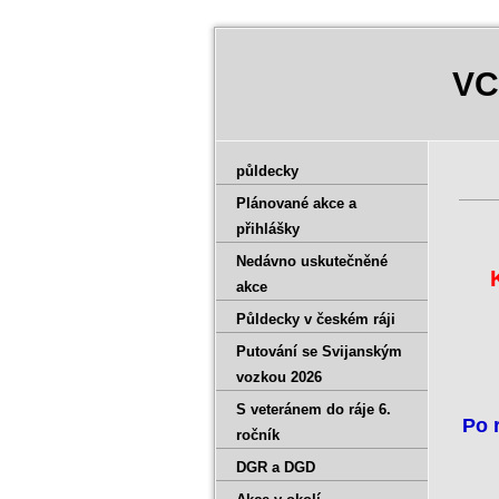
VC
půldecky
Plánované akce a
přihlášky
Nedávno uskutečněné
akce
Půldecky v českém ráji
Putování se Svijanským
vozkou 2026
S veteránem do ráje 6.
Po 
ročník
DGR a DGD