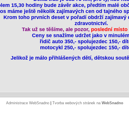
lem 15,30 hodiny bude závěr akce, předtím malé obče
os máme ještě několik zajímavých cen od tajného sp
Krom toho prvních deset v pořadí obdrží zajímavý
zdravotnictví.
Tak už se těšíme, ale pozor,
poslední místo 
Ceny se snažíme udržet jako v minulém
řidič auto 350,- spolujezdec 150,- dít
motocykl 250,- spolujezdec 150,- dít
Jelikož je málo přihlášených dětí, dětskou sout
Administrace WebSnadno
|
Tvorba webových stránek na
WebSnadno