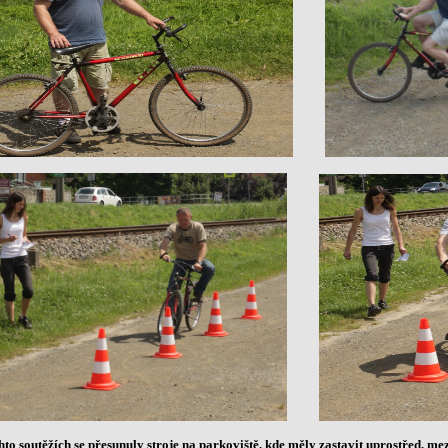
hto soutěžích se přesunuly stroje na parkoviště, kde měly zastavit uprostřed, m