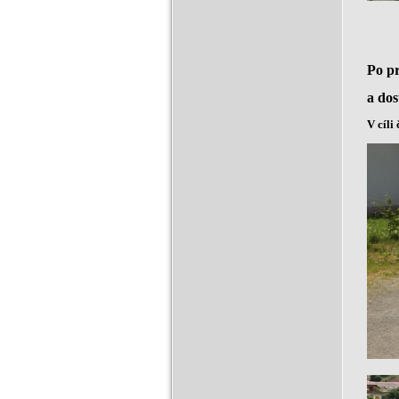
Po pr
a dos
V cíli