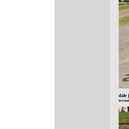
dále 
trestn