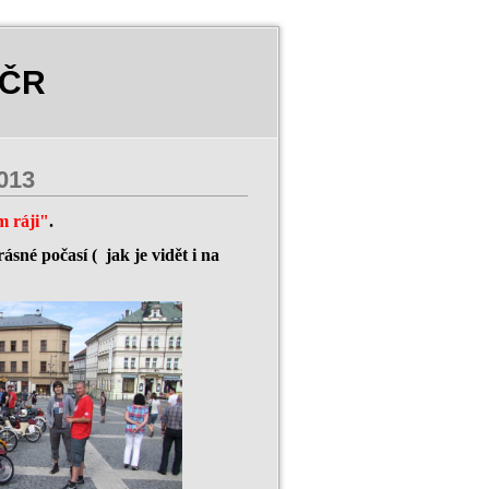
 ČR
013
m ráji"
.
sné počasí ( jak je vidět i na