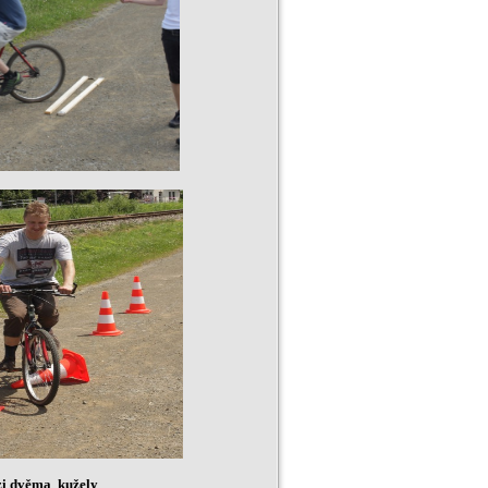
ezi dvěma kužely
.