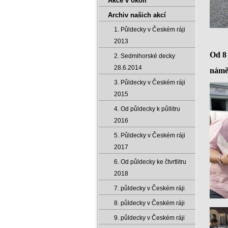
Akce v okolí
Archiv našich akcí
1. Půldecky v Českém ráji
2013
Od 8 
2. Sedmihorské decky
28.6.2014
náměs
3. Půldecky v Českém ráji
2015
4. Od půldecky k půllitru
2016
5. Půldecky v Českém ráji
2017
6. Od půldecky ke čtvrtlitru
2018
7. půldecky v Českém ráji
8. půldecky v Českém ráji
9. půldecky v Českém ráji