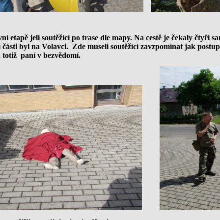
ní etapě jeli soutěžící po trase dle mapy. Na cestě je čekaly čtyři
 části byl na Volavci. Zde museli soutěžící zavzpomínat jak postu
a totiž paní v bezvědomí.