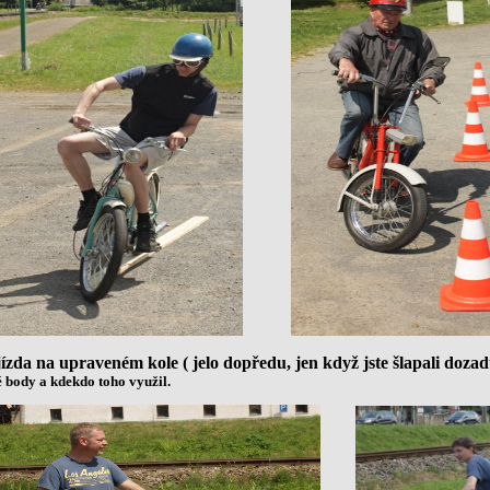
jízda na upraveném kole ( jelo dopředu, jen když jste šlapali dozad
é body a kdekdo toho využil.