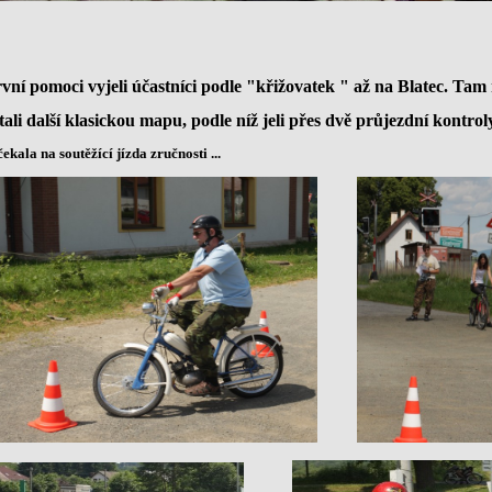
vní pomoci vyjeli účastníci podle "křižovatek " až na Blatec. Tam 
tali další klasickou mapu, podle níž jeli přes dvě průjezdní kontroly
 čekala na soutěžící jízda zručnosti ...