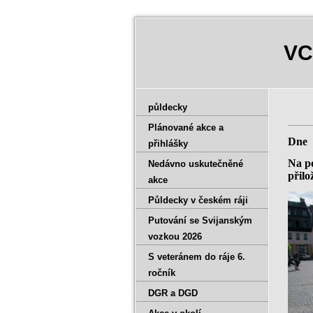
VC
půldecky
Plánované akce a
Dne 
přihlášky
Na po
Nedávno uskutečněné
přilo
akce
Půldecky v českém ráji
Putování se Svijanským
vozkou 2026
S veteránem do ráje 6.
ročník
DGR a DGD