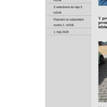
ročník
S veteránem do ráje 5.
ročník
V prv
Putování se svijanským
první
vozlou 1. ročník
ležel
1. máj 2026