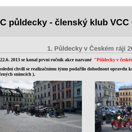
C půldecky - členský klub VCC
1. Půldecky v Českém ráji 2
22.6. 2013 se konal první ročník akce nazvané
"Půldecky v české
slední chvíli se realizačnímu týmu podařilo dohodnout opravdu krá
žených snímcích ).