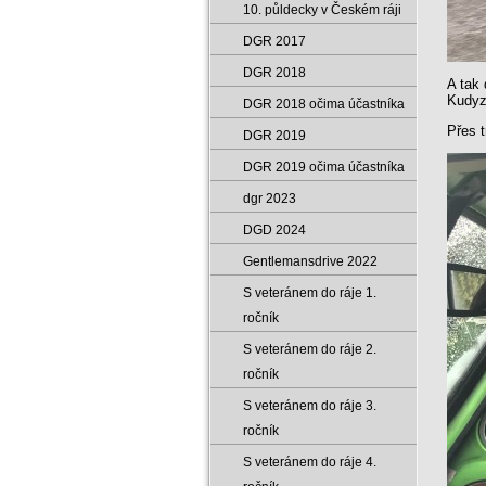
10. půldecky v Českém ráji
DGR 2017
DGR 2018
A tak 
Kudyz
DGR 2018 očima účastníka
Přes 
DGR 2019
DGR 2019 očima účastníka
dgr 2023
DGD 2024
Gentlemansdrive 2022
S veteránem do ráje 1.
ročník
S veteránem do ráje 2.
ročník
S veteránem do ráje 3.
ročník
S veteránem do ráje 4.