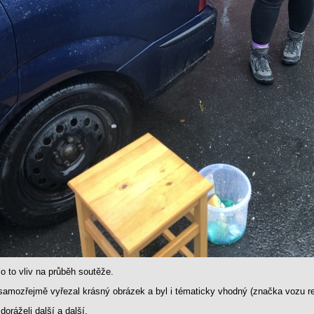
 to vliv na průběh soutěže.
samozřejmě vyřezal krásný obrázek a byl i tématicky vhodný (značka vozu re
doráželi další a další.