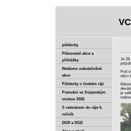
VC
půldecky
Plánované akce a
Je 26
přihlášky
prázdn
Nedávno uskutečněné
Pod st
akce
něco 
Půldecky v českém ráji
Máme 
deváté
Putování se Svijanským
je vel
rodin
vozkou 2026
S veteránem do ráje 6.
ročník
DGR a DGD