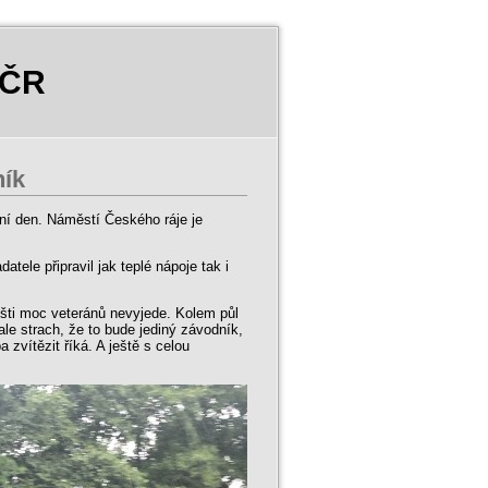
 ČR
ník
ní den. Náměstí Českého ráje je
tele připravil jak teplé nápoje tak i
šti moc veteránů nevyjede. Kolem půl
ale strach, že to bude jediný závodník,
zvítězit říká. A ještě s celou