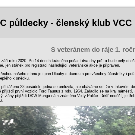
C půldecky - členský klub VCC
S veteránem do ráje 1. roč
. září roku 2020. Po 14 dnech krásného počasí dva dny prší a bude celý dneš
é, jen stánek pro registraci následující veteránské akce je připraven.
řechou našeho stanu je i pan Dlouhý s dcerou a pro všechny účastníky i pořada
teplého k snědku.
přihlášeno 23 posádek, jedna se omluvila, ale obáváme se, že v takovém de
 přijíždí první vozidlo Ford Taunus z roku 1964. Zařadilo se na kraj náměstí, 
ký. Záhy přijíždí DKW Munga nám známého Vojty Paliče. Déšť nedéšť, je třeba 
ou.