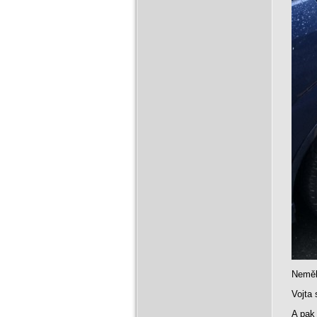
Nemělo
Vojta 
A pak 