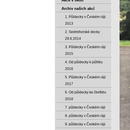
Akce v okolí
Archiv našich akcí
1. Půldecky v Českém ráji
2013
2. Sedmihorské decky
28.6.2014
3. Půldecky v Českém ráji
2015
4. Od půldecky k půllitru
2016
5. Půldecky v Českém ráji
2017
6. Od půldecky ke čtvrtlitru
2018
7. půldecky v Českém ráji
8. půldecky v Českém ráji
9. půldecky v Českém ráji