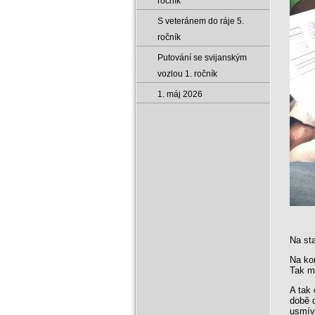
ročník
S veteránem do ráje 5.
ročník
Putování se svijanským
vozlou 1. ročník
1. máj 2026
Na sta
Na kon
Tak m
A tak 
době d
usmív