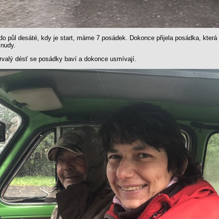
do půl desáté, kdy je start, máme 7 posádek. Dokonce přijela posádka, která
nudy.
trvalý désť se posádky baví a dokonce usmívají.