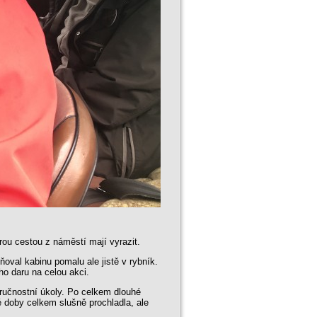
rou cestou z náměstí mají vyrazit.
oval kabinu pomalu ale jistě v rybník.
ho daru na celou akci.
zručnostní úkoly. Po celkem dlouhé
é doby celkem slušně prochladla, ale