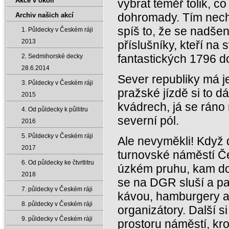
Akce v okolí
vybrat téměř tolik, c
dohromady. Tím nechci
Archiv našich akcí
spíš to, že se nadšen
1. Půldecky v Českém ráji
2013
příslušníky, kteří na 
fantastických 1796 d
2. Sedmihorské decky
28.6.2014
Sever republiky má j
3. Půldecky v Českém ráji
pražské jízdě si to dá
2015
kvádrech, já se ráno 
4. Od půldecky k půllitru
severní pól.
2016
5. Půldecky v Českém ráji
Ale nevyměkli! Když 
2017
turnovské náměstí Če
6. Od půldecky ke čtvrtlitru
úzkém pruhu, kam dop
2018
se na DGR sluší a pa
7. půldecky v Českém ráji
kávou, hamburgery a 
8. půldecky v Českém ráji
organizátory. Další s
9. půldecky v Českém ráji
prostoru náměstí, kr