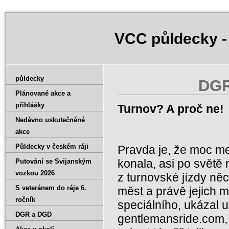
VCC půldecky -
půldecky
DGR
Plánované akce a
přihlášky
Turnov? A proč ne!
Nedávno uskutečněné
akce
Půldecky v českém ráji
Pravda je, že moc m
konala, asi po světě
Putování se Svijanským
vozkou 2026
z turnovské jízdy něc
S veteránem do ráje 6.
měst a právě jejich m
ročník
speciálního, ukázal 
DGR a DGD
gentlemansride.com,