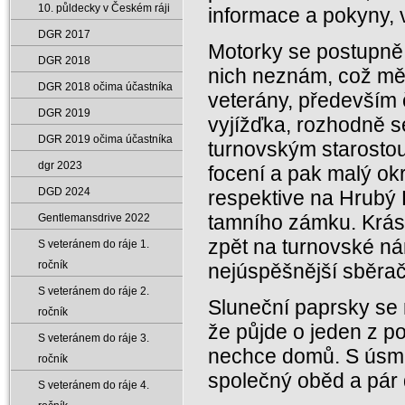
10. půldecky v Českém ráji
informace a pokyny, 
DGR 2017
Motorky se postupně s
DGR 2018
nich neznám, což mě 
DGR 2018 očima účastníka
veterány, především 
DGR 2019
vyjížďka, rozhodně s
DGR 2019 očima účastníka
turnovským starostou
dgr 2023
focení a pak malý ok
DGD 2024
respektive na Hrubý
tamního zámku. Krásn
Gentlemansdrive 2022
zpět na turnovské ná
S veteránem do ráje 1.
ročník
nejúspěšnější sběra
S veteránem do ráje 2.
Sluneční paprsky se 
ročník
že půjde o jeden z p
S veteránem do ráje 3.
nechce domů. S úsmě
ročník
společný oběd a pár d
S veteránem do ráje 4.