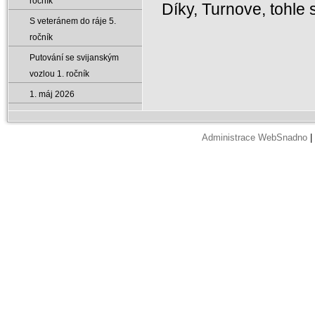
ročník
Díky, Turnove, tohle
S veteránem do ráje 5.
Jan "So
ročník
Putování se svijanským
vozlou 1. ročník
1. máj 2026
Administrace WebSnadno
|