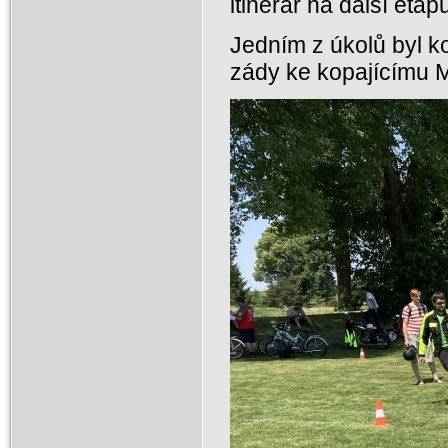
itinerář na další etapu,
Jedním z úkolů byl k
zády ke kopajícímu M