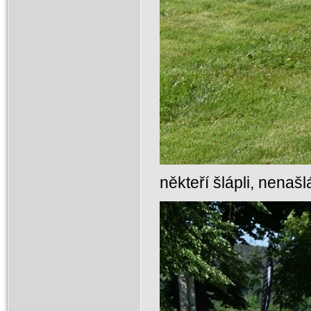
někteří šlápli, nenašl