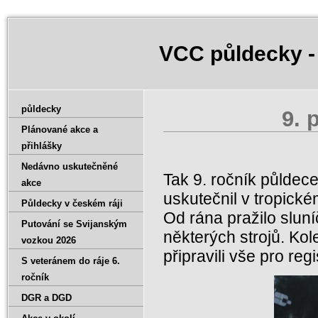
VCC půldecky -
půldecky
9. 
Plánované akce a
přihlášky
Nedávno uskutečněné
Tak 9. ročník půldece
akce
uskutečnil v tropické
Půldecky v českém ráji
Od rána pražilo slun
Putování se Svijanským
některých strojů. Kol
vozkou 2026
připravili vše pro regi
S veteránem do ráje 6.
ročník
DGR a DGD