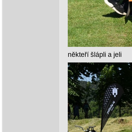
někteří šlápli a jeli