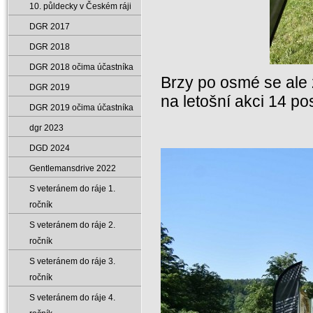
10. půldecky v Českém ráji
DGR 2017
DGR 2018
DGR 2018 očima účastníka
Brzy po osmé se ale z
DGR 2019
na letošní akci 14 p
DGR 2019 očima účastníka
dgr 2023
DGD 2024
Gentlemansdrive 2022
S veteránem do ráje 1.
ročník
S veteránem do ráje 2.
ročník
S veteránem do ráje 3.
ročník
S veteránem do ráje 4.