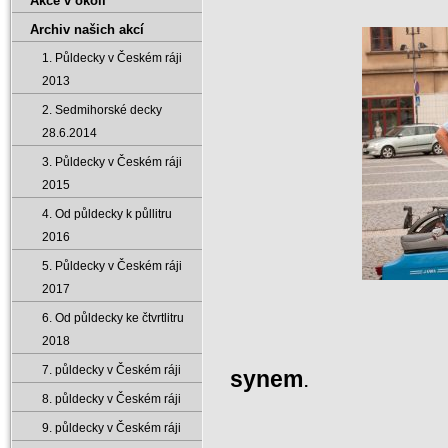
Akce v okolí
Archiv našich akcí
1. Půldecky v Českém ráji
2013
2. Sedmihorské decky
28.6.2014
3. Půldecky v Českém ráji
2015
4. Od půldecky k půllitru
2016
5. Půldecky v Českém ráji
2017
6. Od půldecky ke čtvrtlitru
2018
Mezi prvními b
7. půldecky v Českém ráji
synem
.
8. půldecky v Českém ráji
9. půldecky v Českém ráji