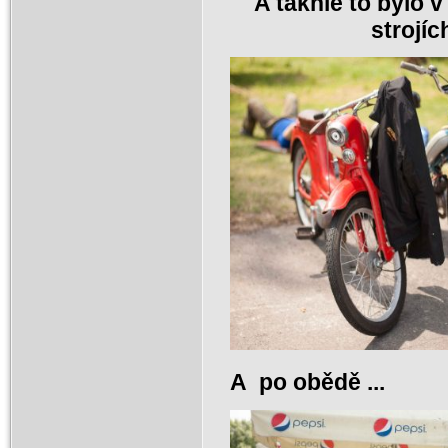
A takhle to bylo 
strojíc
A po obědě ...