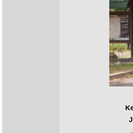
Ke spanilé jízd
Jeli na "svép