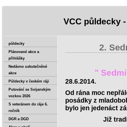
VCC půldecky -
půldecky
2. Sed
Plánované akce a
přihlášky
Tak jsou 
Nedávno uskutečněné
" Sedmihor
akce
28.6.2014.
Půldecky v českém ráji
Putování se Svijanským
Od rána moc nepřálo 
vozkou 2026
posádky z mladobol
S veteránem do ráje 6.
bylo jen jedenáct z
ročník
Již tra
DGR a DGD