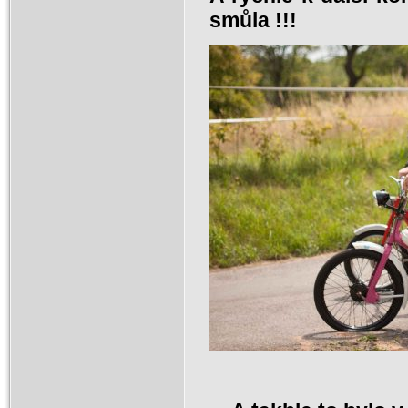
smůla !!!