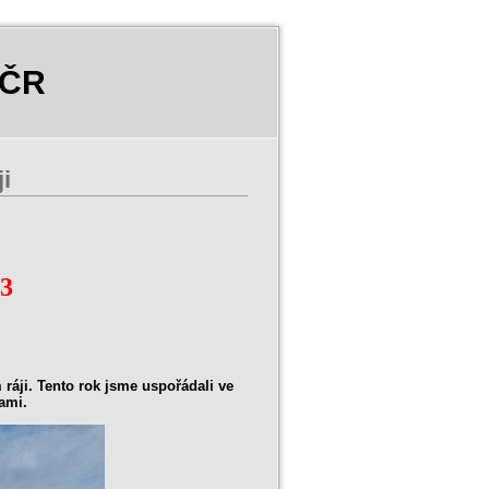
 ČR
i
3
ráji. Tento rok jsme uspořádali ve
kami.