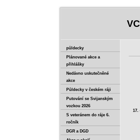
VC
půldecky
Plánované akce a
přihlášky
Nedávno uskutečněné
akce
P
Půldecky v českém ráji
Putování se Svijanským
vozkou 2026
17.
S veteránem do ráje 6.
ročník
DGR a DGD