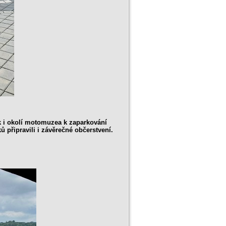
ak i okolí motomuzea k zaparkování
připravili i závěrečné občerstvení.