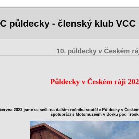
C půldecky - členský klub VCC
10. půldecky v Českém ráj
ůldecky v Českém ráji 202
 června 2023 jsme se sešli na dalším ročníku soutěže Půldecky v Českém 
spolupráci s Motomuzeem v Borku pod Tros