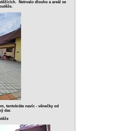
těžících. Netrvalo dlouho a areál se
soutěže.
em, tentokráte navíc - věnečky od
ký dar.
utěže