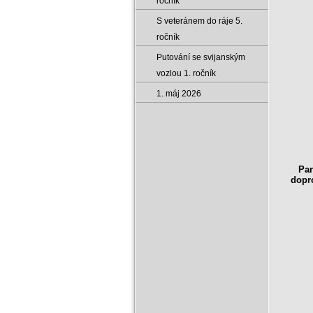
ročník
S veteránem do ráje 5.
ročník
Putování se svijanským
vozlou 1. ročník
1. máj 2026
Pan
dopro