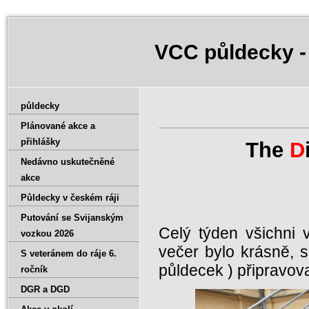
VCC půldecky -
půldecky
Plánované akce a
přihlášky
The
D
Nedávno uskutečněné
akce
Půldecky v českém ráji
Putování se Svijanským
Celý týden všichni 
vozkou 2026
večer bylo krásně, s
S veteránem do ráje 6.
půldecek ) připravova
ročník
DGR a DGD