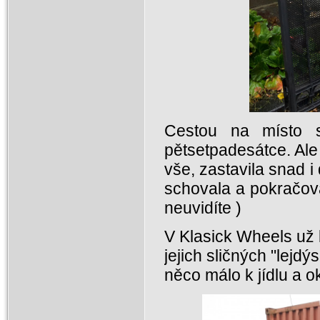
Cestou na místo s
pětsetpadesátce. Ale
vše, zastavila snad i 
schovala a pokračova
neuvidíte )
V Klasick Wheels už 
jejich sličných "lejdý
něco málo k jídlu a ok