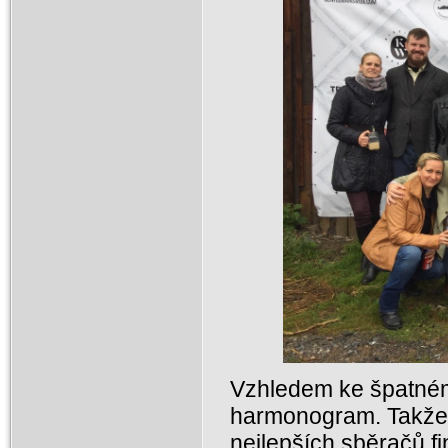
Vzhledem ke špatném
harmonogram. Takže 
nejlepších sběračů f