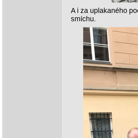
A i za uplakaného poč
smíchu.