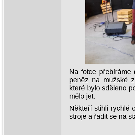
Na fotce přebíráme 
peněz na mužské zd
které bylo sděleno p
mělo jet.
Někteří stihli rychlé
stroje a řadit se na st