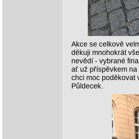
Akce se celkově velmi
děkuji mnohokrát všem
nevědí - vybrané fina
ať už příspěvkem na 
chci moc poděkovat v
Půldecek.