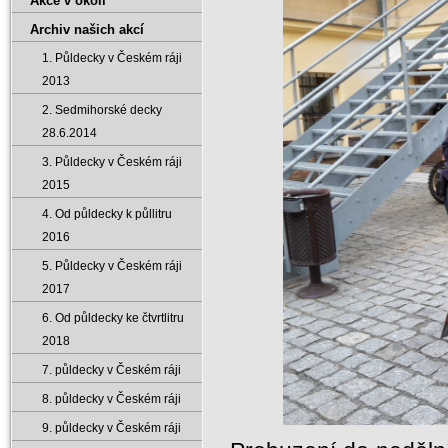
Akce v okolí
Archiv našich akcí
1. Půldecky v Českém ráji
2013
2. Sedmihorské decky
28.6.2014
3. Půldecky v Českém ráji
2015
4. Od půldecky k půllitru
2016
5. Půldecky v Českém ráji
2017
6. Od půldecky ke čtvrtlitru
2018
7. půldecky v Českém ráji
8. půldecky v Českém ráji
9. půldecky v Českém ráji