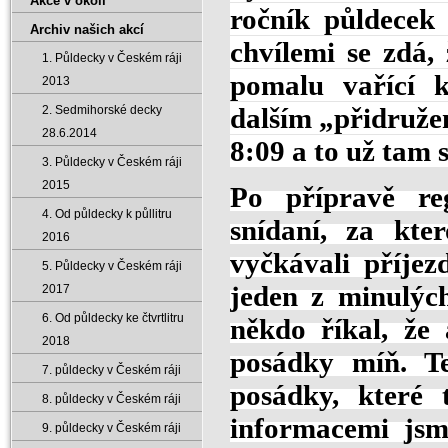
Akce v okolí
ročník půldecek
Archiv našich akcí
chvílemi se zdá,
1. Půldecky v Českém ráji
pomalu vařící k
2013
dalším „přidruže
2. Sedmihorské decky
28.6.2014
8:09 a to už tam 
3. Půldecky v Českém ráji
2015
Po přípravě reg
4. Od půldecky k půllitru
snídaní, za kte
2016
vyčkávali příjez
5. Půldecky v Českém ráji
jeden z minulýc
2017
6. Od půldecky ke čtvrtlitru
někdo říkal, že
2018
posádky míň. Te
7. půldecky v Českém ráji
posádky, které 
8. půldecky v Českém ráji
informacemi jsm
9. půldecky v Českém ráji