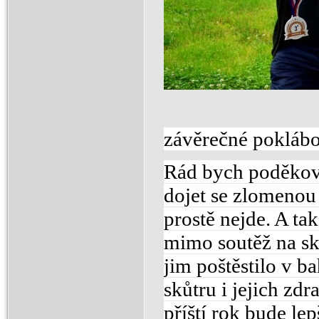
závěrečné pokláb
Rád bych poděkoval
dojet se zlomenou 
prostě nejde. A ta
mimo soutěž na sků
jim poštěstilo v b
skůtru i jejich zd
příští rok bude lep