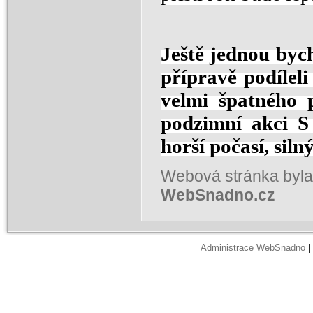
Ještě jednou byc
přípravě podíleli 
velmi špatného p
podzimní akci S
horší počasí, siln
Webová stránka byla
WebSnadno.cz
Administrace WebSnadno
|