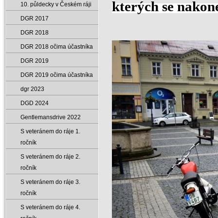
kterých se nakone
10. půldecky v Českém ráji
DGR 2017
DGR 2018
DGR 2018 očima účastníka
DGR 2019
DGR 2019 očima účastníka
dgr 2023
DGD 2024
Gentlemansdrive 2022
S veteránem do ráje 1.
ročník
S veteránem do ráje 2.
ročník
S veteránem do ráje 3.
ročník
S veteránem do ráje 4.