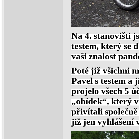
Na 4. stanovišti 
testem, který se 
vaši znalost pand
Poté již všichni m
Pavel s testem a
projelo všech 5 úč
„obídek“, který 
přivítali společn
již jen vyhlášení 