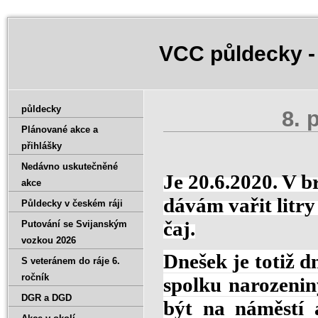
VCC půldecky -
půldecky
8. 
Plánované akce a
přihlášky
Nedávno uskutečněné
Je 20.6.2020. V 
akce
dávám vařit litr
Půldecky v českém ráji
čaj.
Putování se Svijanským
vozkou 2026
Dnešek je totiž 
S veteránem do ráje 6.
ročník
spolku narozenin
DGR a DGD
být na náměstí 